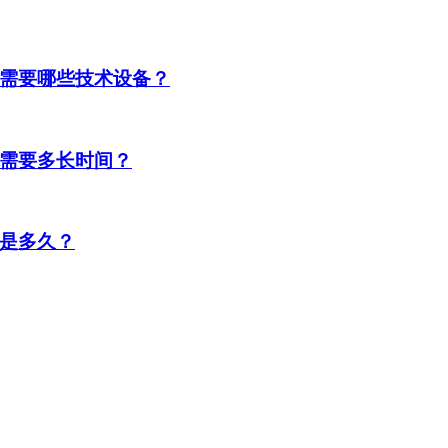
需要哪些技术设备？
需要多长时间？
是多久？