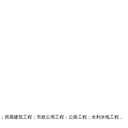
理；房屋建筑工程；市政公用工程；公路工程；水利水电工程，